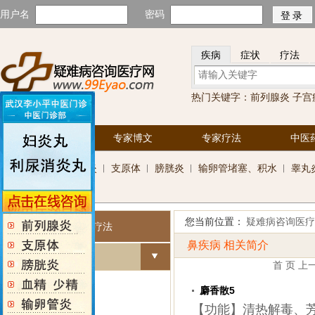
用户名
密码
疾病
症状
疗法
热门关键字：
前列腺炎
子宫
首页
专家博文
专家疗法
中医
科
前列腺炎
︱
支原体
︱
膀胱炎
︱
输卵管堵塞、积水
︱
睾丸
室
您当前位置：
疑难病咨询医疗
按疾病找药品和疗法
鼻疾病 相关简介
内科
首 页
上
呼吸系统
麝香散5
脾胃病
【功能】清热解毒、芳
神经系统疾病