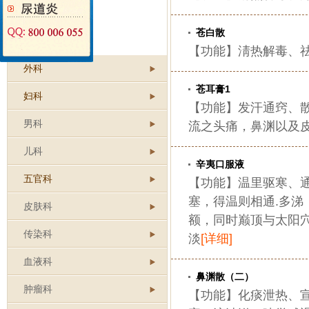
心脑血管疾病
糖尿病
苍白散
中暑
【功能】淸热解毒、祛
外科
苍耳膏1
妇科
【功能】发汗通窍、
男科
流之头痛，鼻渊以及
儿科
辛夷口服液
五官科
【功能】温里驱寒、通
塞，得温则相通.多
皮肤科
额，同时巅顶与太阳
传染科
淡
[详细]
血液科
鼻渊散（二）
肿瘤科
【功能】化痰泄热、宣