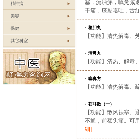
塞，流浊涕，嗔觉减
精神病
干痛，痰黏咯吐，舌
美容
藿胆丸
保健
【功能】清热解毒、芳
其它科室
清鼻丸
【功能】清热、解毒、
塞鼻方
【功能】清热解毒、疏
苍耳散（一）
【功能】散风祛寒、
不通，前额头痛。可
细]