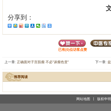
分享到：
已有(
0
)位访客点赞
上一章:
正确面对子宫肌瘤 不必"谈瘤色变"
下一章:
盆
推荐阅读
网站地图
丨
版权申明