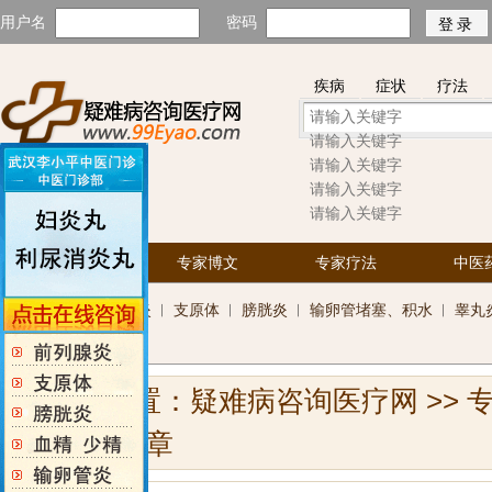
用户名
密码
疾病
症状
疗法
热门关键字：
前列腺炎
子宫
首页
专家博文
专家疗法
中医
科
前列腺炎
︱
支原体
︱
膀胱炎
︱
输卵管堵塞、积水
︱
睾丸
室
您当前位置：
疑难病咨询医疗网
>>
>> 浏览文章