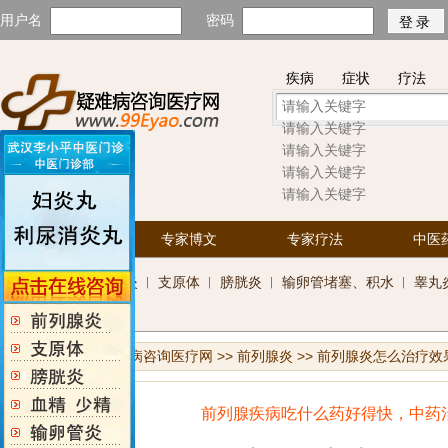
用户名
密码
疾病
症状
疗法
热门关键字：
前列腺炎
子宫
首页
专家博文
专家疗法
中医
科
前列腺炎
︱
支原体
︱
膀胱炎
︱
输卵管堵塞、积水
︱
睾丸
室
您当前位置：
疑难病咨询医疗网
>>
前列腺炎
>>
前列腺炎怎么治疗效
前列腺疾病吃什么药好得快，中药